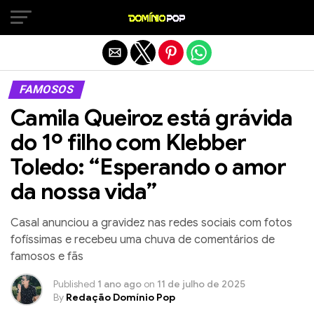
Sair da versão mobile
FAMOSOS
Camila Queiroz está grávida
do 1º filho com Klebber
Toledo: “Esperando o amor
da nossa vida”
Casal anunciou a gravidez nas redes sociais com fotos
fofíssimas e recebeu uma chuva de comentários de
famosos e fãs
Published
1 ano ago
on
11 de julho de 2025
By
Redação Domínio Pop