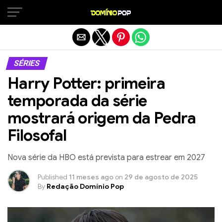
Sair da versão mobile
SÉRIES
Harry Potter: primeira
temporada da série
mostrará origem da Pedra
Filosofal
Nova série da HBO está prevista para estrear em 2027
Published
11 meses ago
on
29 de agosto de 2025
By
Redação Domínio Pop