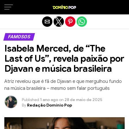
Sair da versão mobile
FAMOSOS
Isabela Merced, de “The
Last of Us”, revela paixão por
Djavan e música brasileira
Atriz revelou que é fã de Djavan e que mergulhou fundo
na música brasileira – mesmo sem falar português
Published
1 ano ago
on
28 de maio de 2025
By
Redação Domínio Pop