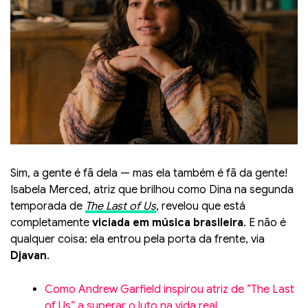
Sim, a gente é fã dela — mas ela também é fã da gente!
Isabela Merced, atriz que brilhou como Dina na segunda
temporada de
The Last of Us
, revelou que está
completamente
viciada em música brasileira
. E não é
qualquer coisa: ela entrou pela porta da frente, via
Djavan
.
Como Andrew Garfield inspirou atriz de “The Last
of Us” a superar o luto na vida real