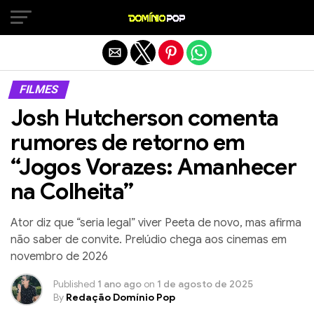
Sair da versão mobile
FILMES
Josh Hutcherson comenta
rumores de retorno em
“Jogos Vorazes: Amanhecer
na Colheita”
Ator diz que “seria legal” viver Peeta de novo, mas afirma
não saber de convite. Prelúdio chega aos cinemas em
novembro de 2026
Published
1 ano ago
on
1 de agosto de 2025
By
Redação Domínio Pop