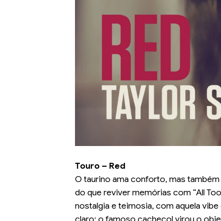
Touro – Red
O taurino ama conforto, mas também t
do que reviver memórias com “All Too
nostalgia e teimosia, com aquela vibe
claro: o famoso cachecol virou o obje