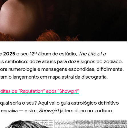
e 2025
o seu 12º álbum de estúdio,
The Life of a
ais simbólico: doze álbuns para doze signos do zodíaco.
dora numerologia e mensagens escondidas, dificilmente.
ram o lançamento em mapa astral da discografia.
néditas de “Reputation” após “Showgirl”
ual seria o seu? Aqui vai o guia astrológico definitivo
 encaixa — e sim,
Showgirl
já tem dono no zodíaco.