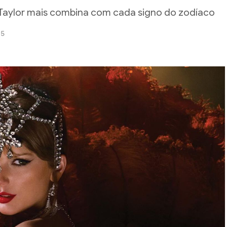
e Taylor mais combina com cada signo do zodíaco
25