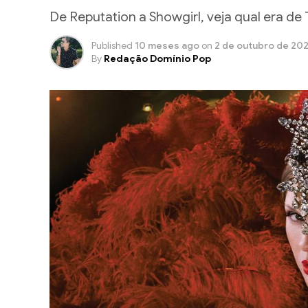
De Reputation a Showgirl, veja qual era d
Published
10 meses ago
on
2 de outubro de 20
By
Redação Domínio Pop