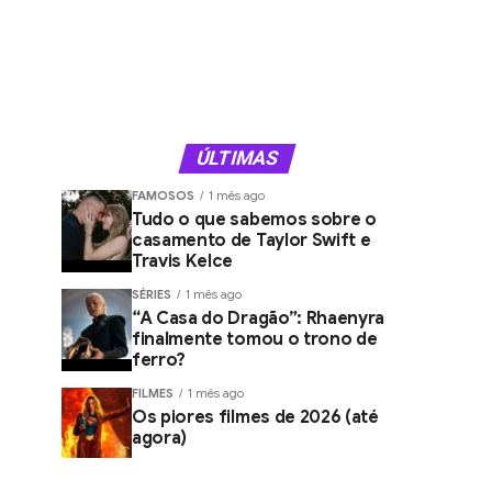
ÚLTIMAS
FAMOSOS
1 mês ago
Tudo o que sabemos sobre o
casamento de Taylor Swift e
Travis Kelce
SÉRIES
1 mês ago
“A Casa do Dragão”: Rhaenyra
finalmente tomou o trono de
ferro?
FILMES
1 mês ago
Os piores filmes de 2026 (até
agora)