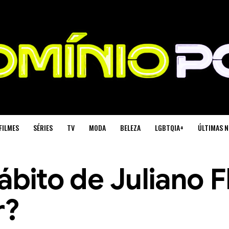
FILMES
SÉRIES
TV
MODA
BELEZA
LGBTQIA+
ÚLTIMAS N
ábito de Juliano F
r?