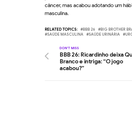
câncer, mas acabou adotando um hábit
masculina.
RELATED TOPICS:
BBB 26
BIG BROTHER BR
SAÚDE MASCULINA
SAÚDE URINÁRIA
UR
DON'T MISS
BBB 26: Ricardinho deixa Q
Branco e intriga: “O jogo
acabou?”