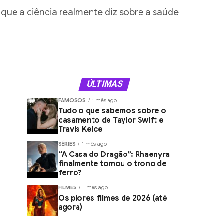
 que a ciência realmente diz sobre a saúde
ÚLTIMAS
FAMOSOS
1 mês ago
Tudo o que sabemos sobre o
casamento de Taylor Swift e
Travis Kelce
SÉRIES
1 mês ago
“A Casa do Dragão”: Rhaenyra
finalmente tomou o trono de
ferro?
FILMES
1 mês ago
Os piores filmes de 2026 (até
agora)