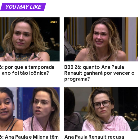
YOU MAY LIKE
6: por que a temporada
BBB 26: quanto Ana Paula
 ano foi tão icônica?
Renault ganhará por vencer o
programa?
6: Ana Paula e Milena têm
Ana Paula Renault recusa