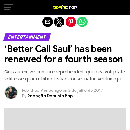
Sair da versão mobile
ENTERTAINMENT
‘Better Call Saul’ has been
renewed for a fourth season
Quis autem vel eum iure reprehenderit qui in ea voluptate
velit esse quam nihil molestiae consequatur, vel illum qui.
Published
9 anos ago
on
3 de julho de 2017
By
Redação Domínio Pop