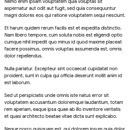
Nemo enim ipsam voluptatem quia voluptas sit
aspernatur aut odit aut fugit, sed quia consequuntur
magni dolores eos qui ratione voluptatem sequi nesciunt.
Et harum quidem rerum facilis est et expedita distinctio.
Nam libero tempore, cum soluta nobis est eligendi optio
cumque nihil impedit quo minus id quod maxime placeat
facere possimus, omnis voluptas assumenda est, omnis
dolor repellendus.
Nulla pariatur. Excepteur sint occaecat cupidatat non
proident, sunt in culpa qui officia deserunt mollit anim id
est laborum.
Sed ut perspiciatis unde omnis iste natus error sit
voluptatem accusantium doloremque laudantium, totam
rem aperiam, eaque ipsa quae ab illo inventore veritatis
et quasi architecto beatae vitae dicta sunt explicabo.
Neque porro quisquam est, qui dolorem ipsum quia dolor