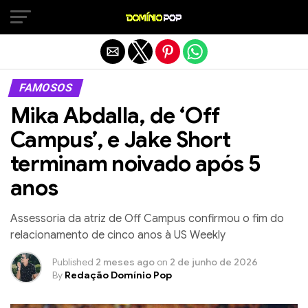
Sair da versão mobile
FAMOSOS
Mika Abdalla, de ‘Off
Campus’, e Jake Short
terminam noivado após 5
anos
Assessoria da atriz de Off Campus confirmou o fim do
relacionamento de cinco anos à US Weekly
Published
2 meses ago
on
2 de junho de 2026
By
Redação Domínio Pop