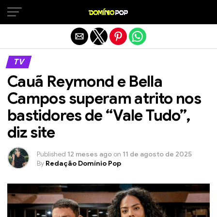
Sair da versão mobile
TV
Cauã Reymond e Bella
Campos superam atrito nos
bastidores de “Vale Tudo”,
diz site
Published
12 meses ago
on
11 de agosto de 2025
By
Redação Domínio Pop