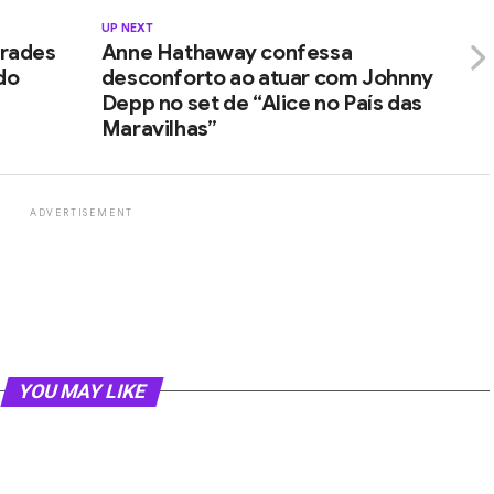
UP NEXT
grades
Anne Hathaway confessa
do
desconforto ao atuar com Johnny
Depp no set de “Alice no País das
Maravilhas”
ADVERTISEMENT
YOU MAY LIKE