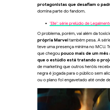
protagonistas que desafiam o padr
domina parte do fandom.
‘Elle’: série prelúdio de Legalme
O problema, porém, vai além da toxici
própria Marvel
também pesa. A série
teve uma presença mínima no MCU. Três
que chegou
pouco mais de um mês an
que o estúdio está tratando o pro
de marketing que outros heróis rece
negra é jogada para o público sem ali
ou o plano foi engavetado até onde d