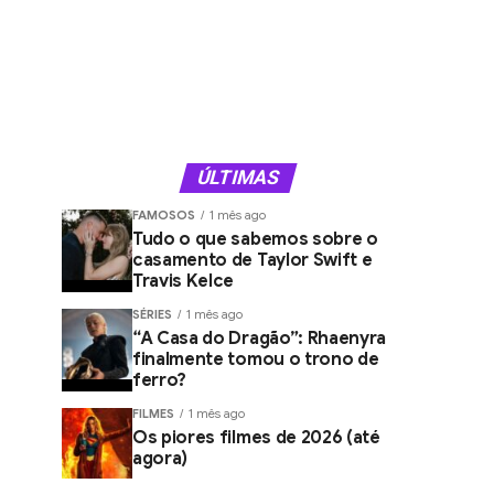
ÚLTIMAS
FAMOSOS
1 mês ago
Tudo o que sabemos sobre o
casamento de Taylor Swift e
Travis Kelce
SÉRIES
1 mês ago
“A Casa do Dragão”: Rhaenyra
finalmente tomou o trono de
ferro?
FILMES
1 mês ago
Os piores filmes de 2026 (até
agora)