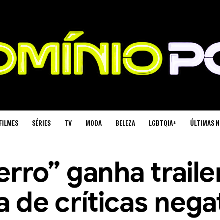
FILMES
SÉRIES
TV
MODA
BELEZA
LGBTQIA+
ÚLTIMAS N
rro” ganha trailer
 de críticas nega