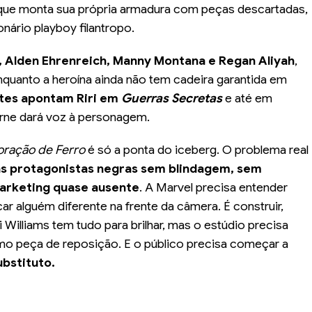
T que monta sua própria armadura com peças descartadas,
nário playboy filantropo.
s, Alden Ehrenreich, Manny Montana e Regan Aliyah
,
quanto a heroína ainda não tem cadeira garantida em
tes apontam Riri em
Guerras Secretas
e até em
rne dará voz à personagem.
ração de Ferro
é só a ponta do iceberg. O problema real
uas protagonistas negras sem blindagem, sem
marketing quase ausente
. A Marvel precisa entender
ar alguém diferente na frente da câmera. É construir,
i Williams tem tudo para brilhar, mas o estúdio precisa
mo peça de reposição. E o público precisa começar a
ubstituto.