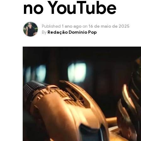
no YouTube
Published
1 ano ago
on
16 de maio de 2025
By
Redação Domínio Pop