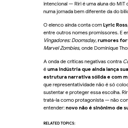
intencional — Riri é uma aluna do MI
numa jornada bem diferente da do bilio
O elenco ainda conta com
Lyric Ros
entre outros nomes promissores. E en
Vingadores: Doomsday
,
rumores for
Marvel Zombies
, onde Dominique Tho
A onda de críticas negativas contra
Co
é
uma indústria que ainda lança s
estrutura narrativa sólida e com 
que representatividade não é só coloc
sustentar e proteger essa escolha. Rir
tratá-la como protagonista — não co
entender:
novo não é sinônimo de s
RELATED TOPICS: