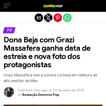
Sair da versão mobile
TV
Dona Beja com Grazi
Massafera ganha data de
estreia e nova foto dos
protagonistas
Grazi Massafera vive a icônica cortesã em releitura de
alto padrão da Max
Published
1 ano ago
on
29 de maio de 2025
By
Redação Domínio Pop