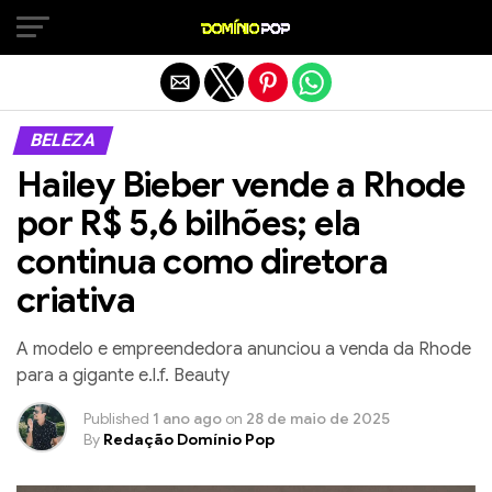
Sair da versão mobile
BELEZA
Hailey Bieber vende a Rhode
por R$ 5,6 bilhões; ela
continua como diretora
criativa
A modelo e empreendedora anunciou a venda da Rhode
para a gigante e.l.f. Beauty
Published
1 ano ago
on
28 de maio de 2025
By
Redação Domínio Pop