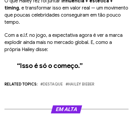
O que Hailey fez foi juntar
influência + estética +
timing
, e transformar isso em valor real — um movimento
que poucas celebridades conseguiram em tão pouco
tempo.
Com a e.l.f. no jogo, a expectativa agora é ver a marca
explodir ainda mais no mercado global. E, como a
própria Hailey disse:
“Isso é só o começo.”
RELATED TOPICS:
DESTAQUE
HAILEY BIEBER
EM ALTA