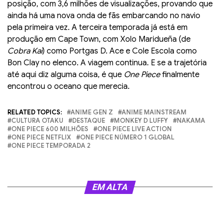
posição, com 3,6 milhões de visualizações, provando que
ainda há uma nova onda de fãs embarcando no navio
pela primeira vez. A terceira temporada já está em
produção em Cape Town, com Xolo Maridueña (de
Cobra Kai
) como Portgas D. Ace e Cole Escola como
Bon Clay no elenco. A viagem continua. E se a trajetória
até aqui diz alguma coisa, é que
One Piece
finalmente
encontrou o oceano que merecia.
RELATED TOPICS:
ANIME GEN Z
ANIME MAINSTREAM
CULTURA OTAKU
DESTAQUE
MONKEY D LUFFY
NAKAMA
ONE PIECE 600 MILHÕES
ONE PIECE LIVE ACTION
ONE PIECE NETFLIX
ONE PIECE NÚMERO 1 GLOBAL
ONE PIECE TEMPORADA 2
EM ALTA