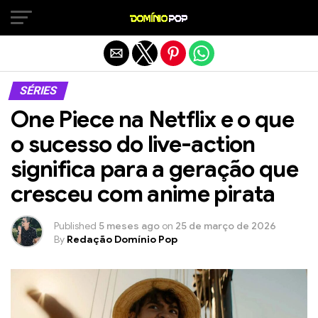
Sair da versão mobile
SÉRIES
One Piece na Netflix e o que
o sucesso do live-action
significa para a geração que
cresceu com anime pirata
Published
5 meses ago
on
25 de março de 2026
By
Redação Domínio Pop