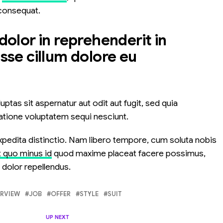
 consequat.
 dolor in reprehenderit in
esse cillum dolore eu
as sit aspernatur aut odit aut fugit, sed quia
atione voluptatem sequi nesciunt.
xpedita distinctio. Nam libero tempore, cum soluta nobis
t quo minus id
quod maxime placeat facere possimus,
dolor repellendus.
ERVIEW
JOB
OFFER
STYLE
SUIT
UP NEXT