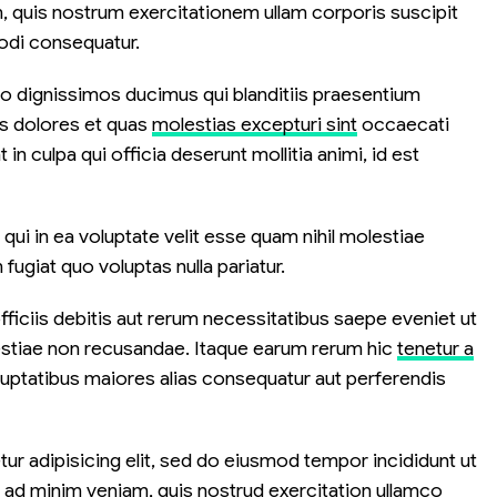
 quis nostrum exercitationem ullam corporis suscipit
modi consequatur.
o dignissimos ducimus qui blanditiis praesentium
os dolores et quas
molestias excepturi sint
occaecati
 in culpa qui officia deserunt mollitia animi, id est
qui in ea voluptate velit esse quam nihil molestiae
fugiat quo voluptas nulla pariatur.
iciis debitis aut rerum necessitatibus saepe eveniet ut
estiae non recusandae. Itaque earum rerum hic
tenetur a
oluptatibus maiores alias consequatur aut perferendis
ur adipisicing elit, sed do eiusmod tempor incididunt ut
m
ad minim veniam
, quis nostrud exercitation ullamco