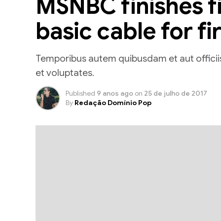
MSNBC finishes fi
basic cable for fi
Temporibus autem quibusdam et aut officiis
et voluptates.
Published
9 anos ago
on
25 de julho de 2017
By
Redação Domínio Pop