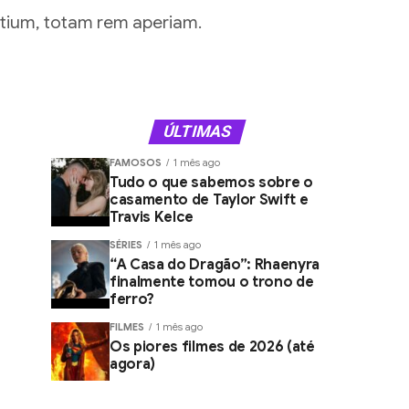
ntium, totam rem aperiam.
ÚLTIMAS
FAMOSOS
1 mês ago
Tudo o que sabemos sobre o
casamento de Taylor Swift e
Travis Kelce
SÉRIES
1 mês ago
“A Casa do Dragão”: Rhaenyra
finalmente tomou o trono de
ferro?
FILMES
1 mês ago
Os piores filmes de 2026 (até
agora)