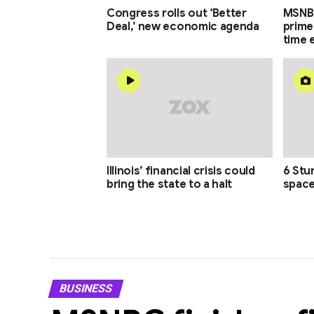
Congress rolls out ‘Better
MSNBC
Deal,’ new economic agenda
prime
time 
Illinois’ financial crisis could
6 Stu
bring the state to a halt
space
BUSINESS