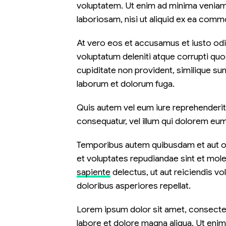
voluptatem. Ut enim ad minima veniam,
laboriosam, nisi ut aliquid ex ea com
At vero eos et accusamus et iusto odi
voluptatum deleniti atque corrupti qu
cupiditate non provident, similique sunt
laborum et dolorum fuga.
Quis autem vel eum iure reprehenderit 
consequatur, vel illum qui dolorem eum 
Temporibus autem quibusdam et aut off
et voluptates repudiandae sint et mol
sapiente
delectus, ut aut reiciendis v
doloribus asperiores repellat.
Lorem ipsum dolor sit amet, consectet
labore et dolore magna aliqua. Ut eni