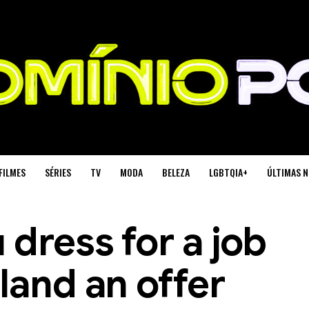
FILMES
SÉRIES
TV
MODA
BELEZA
LGBTQIA+
ÚLTIMAS N
 dress for a job
land an offer