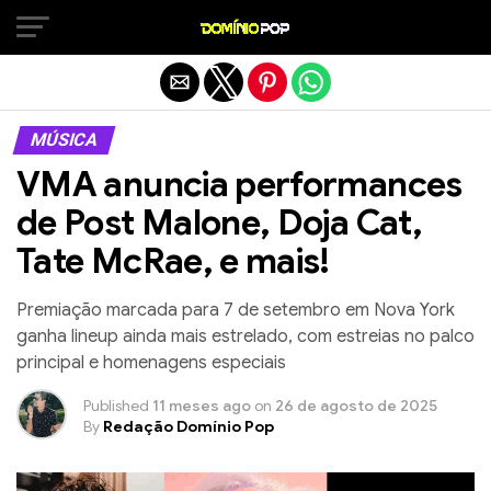
Sair da versão mobile
MÚSICA
VMA anuncia performances
de Post Malone, Doja Cat,
Tate McRae, e mais!
Premiação marcada para 7 de setembro em Nova York
ganha lineup ainda mais estrelado, com estreias no palco
principal e homenagens especiais
Published
11 meses ago
on
26 de agosto de 2025
By
Redação Domínio Pop