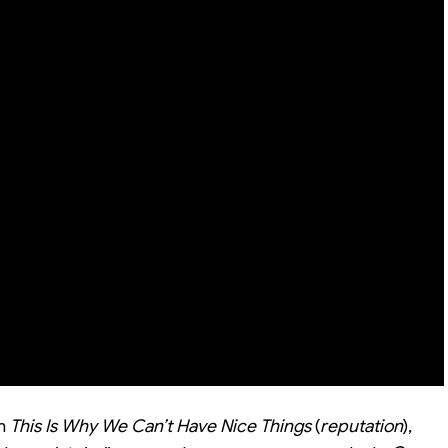
Em
This Is Why We Can’t Have Nice Things
(
reputation
),