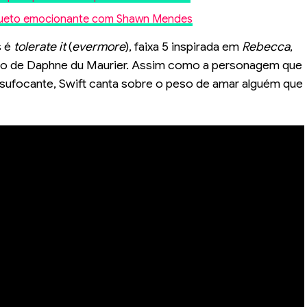
m dueto emocionante com Shawn Mendes
s é
tolerate it
(
evermore
), faixa 5 inspirada em
Rebecca
,
vro de Daphne du Maurier. Assim como a personagem que
sufocante, Swift canta sobre o peso de amar alguém que