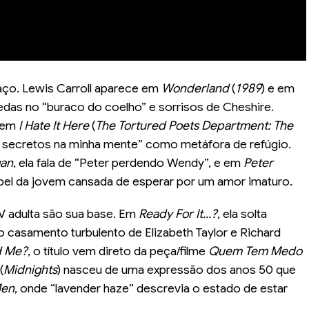
paço. Lewis Carroll aparece em
Wonderland
(
1989
) e em
edas no “buraco do coelho” e sorrisos de Cheshire.
a em
I Hate It Here
(
The Tortured Poets Department: The
ins secretos na minha mente” como metáfora de refúgio.
gan
, ela fala de “Peter perdendo Wendy”, e em
Peter
pel da jovem cansada de esperar por um amor imaturo.
TV adulta são sua base. Em
Ready For It…?
, ela solta
ao casamento turbulento de Elizabeth Taylor e Richard
ld Me?
, o título vem direto da peça/filme
Quem Tem Medo
(
Midnights
) nasceu de uma expressão dos anos 50 que
en
, onde “lavender haze” descrevia o estado de estar