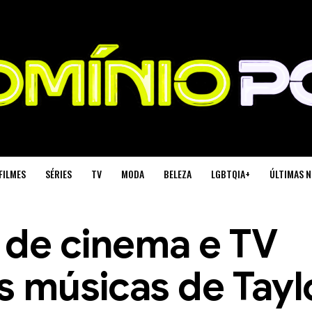
FILMES
SÉRIES
TV
MODA
BELEZA
LGBTQIA+
ÚLTIMAS N
 de cinema e TV
s músicas de Tayl