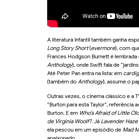
A literatura infantil também ganha es
Long Story Short
(
evermore
), com qu
Frances Hodgson Burnett é lembrad
Anthology
), onde Swift fala de “jard
Até Peter Pan entra na lista: em
cardi
(também do
Anthology
), assume o pa
Outras vezes, o cinema clássico e a 
“Burton para esta Taylor”, referência 
Burton. E em
Who’s Afraid of Little O
de Virginia Woolf?
. Já
Lavender Haze
ela pescou em um episódio de
Mad M
apaixonado.