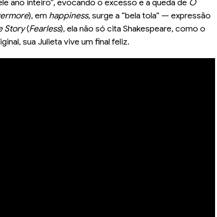
ele ano inteiro”, evocando o excesso e a queda de
O
vermore
), em
happiness
, surge a “bela tola” — expressão
e Story
(
Fearless
), ela não só cita Shakespeare, como o
nal, sua Julieta vive um final feliz.