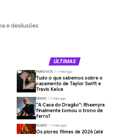
a e desilusões
ÚLTIMAS
FAMOSOS
1 mês ago
Tudo o que sabemos sobre o
casamento de Taylor Swift e
Travis Kelce
SÉRIES
1 mês ago
“A Casa do Dragão”: Rhaenyra
finalmente tomou o trono de
ferro?
FILMES
1 mês ago
Os piores filmes de 2026 (até