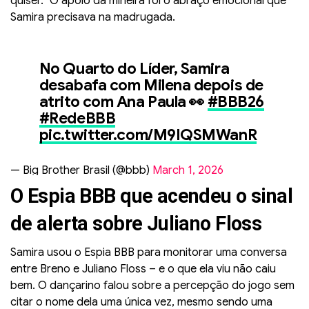
quiser.” O apoio da mineira foi o abraço emocional que
Samira precisava na madrugada.
No Quarto do Líder, Samira
desabafa com Milena depois de
atrito com Ana Paula 👀
#BBB26
#RedeBBB
pic.twitter.com/M9IQSMWanR
— Big Brother Brasil (@bbb)
March 1, 2026
O Espia BBB que acendeu o sinal
de alerta sobre Juliano Floss
Samira usou o Espia BBB para monitorar uma conversa
entre Breno e Juliano Floss – e o que ela viu não caiu
bem. O dançarino falou sobre a percepção do jogo sem
citar o nome dela uma única vez, mesmo sendo uma