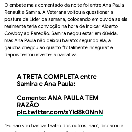
O embate mais comentado da noite foi entre Ana Paula
Renault e Samira. A Veterana voltou a questionar a
postura da Líder da semana, colocando em dúvida se ela
realmente teria convicção na hora de indicar Alberto
Cowboy ao Paredão. Samira negou estar em dúvida,
mas Ana Paula não deixou barato: segundo ela, a
gaúcha chegou ao quarto “totalmente insegura” e
depois tentou inverter a narrativa.
A TRETA COMPLETA entre
Samira e Ana Paula:
Comente: ANA PAULA TEM
RAZÃO
pic.twitter.com/sYid8k0NnN
“Eu não vou bancar teatro dos outros, não”, disparou a
— Rafael (@_janoninho)
March 1, 2026