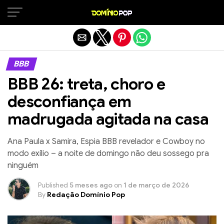
Sair da versão mobile
BBB
BBB 26: treta, choro e
desconfiança em
madrugada agitada na casa
Ana Paula x Samira, Espia BBB revelador e Cowboy no
modo exílio – a noite de domingo não deu sossego pra
ninguém
Published
5 meses ago
on
1 de março de 2026
By
Redação Domínio Pop