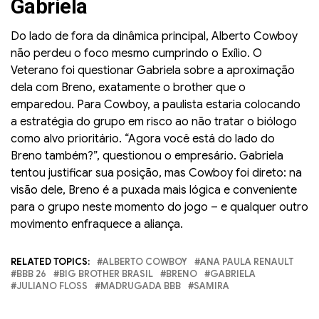
Gabriela
— Central Reality (@centralreality)
March 1, 2026
Do lado de fora da dinâmica principal, Alberto Cowboy
não perdeu o foco mesmo cumprindo o Exílio. O
Veterano foi questionar Gabriela sobre a aproximação
dela com Breno, exatamente o brother que o
emparedou. Para Cowboy, a paulista estaria colocando
a estratégia do grupo em risco ao não tratar o biólogo
como alvo prioritário. “Agora você está do lado do
Breno também?”, questionou o empresário. Gabriela
tentou justificar sua posição, mas Cowboy foi direto: na
visão dele, Breno é a puxada mais lógica e conveniente
para o grupo neste momento do jogo – e qualquer outro
movimento enfraquece a aliança.
RELATED TOPICS:
ALBERTO COWBOY
ANA PAULA RENAULT
BBB 26
BIG BROTHER BRASIL
BRENO
GABRIELA
JULIANO FLOSS
MADRUGADA BBB
SAMIRA