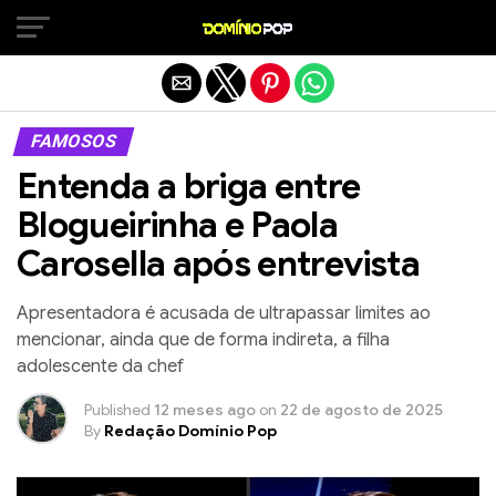
Sair da versão mobile
FAMOSOS
Entenda a briga entre
Blogueirinha e Paola
Carosella após entrevista
Apresentadora é acusada de ultrapassar limites ao
mencionar, ainda que de forma indireta, a filha
adolescente da chef
Published
12 meses ago
on
22 de agosto de 2025
By
Redação Domínio Pop