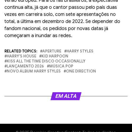
verão europeu. Para os fãs brasileiros, a expectativa
continua alta, já que o cantor passou pelo país duas
vezes em carreira solo, com sete apresentações no
total, a última em dezembro de 2022. Se depender do
fandom nacional, os pedidos por novas datas já
começaram a inundar as redes.
RELATED TOPICS:
APERTURE
HARRY STYLES
HARRY'S HOUSE
KID HARPOON
KISS ALL THE TIME DISCO OCCASIONALLY
LANÇAMENTO 2026
MÚSICA POP
NOVO ÁLBUM HARRY STYLES
ONE DIRECTION
EM ALTA