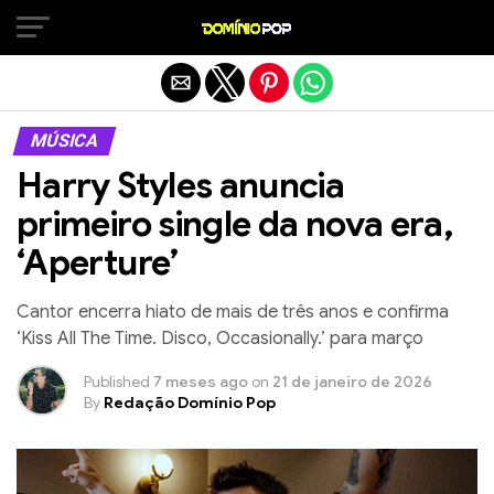
Sair da versão mobile
MÚSICA
Harry Styles anuncia
primeiro single da nova era,
‘Aperture’
Cantor encerra hiato de mais de três anos e confirma
‘Kiss All The Time. Disco, Occasionally.’ para março
Published
7 meses ago
on
21 de janeiro de 2026
By
Redação Domínio Pop