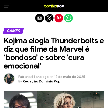
Sair da versão mobile
GAMES
Kojima elogia Thunderbolts e
diz que filme da Marvel é
‘bondoso’ e sobre ‘cura
emocional’
Published
1 ano ago
on
12 de maio de 2025
By
Redação Domínio Pop