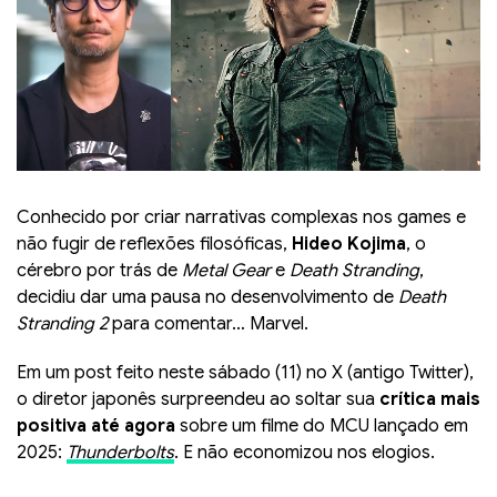
Conhecido por criar narrativas complexas nos games e
não fugir de reflexões filosóficas,
Hideo Kojima
, o
cérebro por trás de
Metal Gear
e
Death Stranding
,
decidiu dar uma pausa no desenvolvimento de
Death
Stranding 2
para comentar… Marvel.
Em um post feito neste sábado (11) no X (antigo Twitter),
o diretor japonês surpreendeu ao soltar sua
crítica mais
positiva até agora
sobre um filme do MCU lançado em
2025:
Thunderbolts
. E não economizou nos elogios.