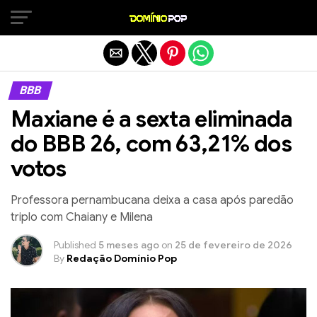
Sair da versão mobile
BBB
Maxiane é a sexta eliminada
do BBB 26, com 63,21% dos
votos
Professora pernambucana deixa a casa após paredão
triplo com Chaiany e Milena
Published
5 meses ago
on
25 de fevereiro de 2026
By
Redação Domínio Pop