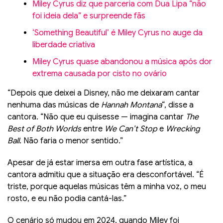
Miley Cyrus diz que parceria com Dua Lipa “não
foi ideia dela” e surpreende fãs
‘Something Beautiful’ é Miley Cyrus no auge da
liberdade criativa
Miley Cyrus quase abandonou a música após dor
extrema causada por cisto no ovário
“Depois que deixei a Disney, não me deixaram cantar
nenhuma das músicas de
Hannah Montana
“, disse a
cantora. “Não que eu quisesse — imagina cantar
The
Best of Both Worlds
entre
We Can’t Stop
e
Wrecking
Ball
. Não faria o menor sentido.”
Apesar de já estar imersa em outra fase artística, a
cantora admitiu que a situação era desconfortável. “É
triste, porque aquelas músicas têm a minha voz, o meu
rosto, e eu não podia cantá-las.”
O cenário só mudou em 2024, quando Miley foi