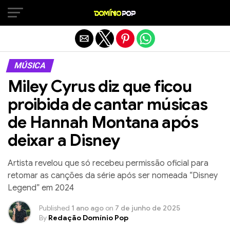
Sair da versão mobile
MÚSICA
Miley Cyrus diz que ficou
proibida de cantar músicas
de Hannah Montana após
deixar a Disney
Artista revelou que só recebeu permissão oficial para
retomar as canções da série após ser nomeada “Disney
Legend” em 2024
Published
1 ano ago
on
7 de junho de 2025
By
Redação Domínio Pop