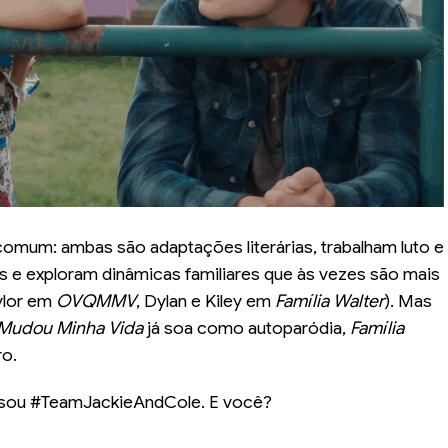
comum: ambas são adaptações literárias, trabalham luto e
e exploram dinâmicas familiares que às vezes são mais
ylor em
OVQMMV
, Dylan e Kiley em
Família Walter
). Mas
Mudou Minha Vida
já soa como autoparódia,
Família
ro.
eu sou #TeamJackieAndCole. E você?