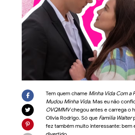
Tem quem chame
Minha Vida Com a F
Mudou Minha Vida
. Mas eu não confi
OVQMMV
chegou antes e carrega o hy
Olivia Rodrigo. Só que
Família Walter
p
fez também muito interessante: bem e
divertido.