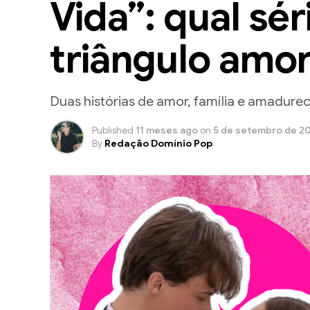
Vida”: qual sér
triângulo amo
Duas histórias de amor, família e amadur
Published
11 meses ago
on
5 de setembro de 2
By
Redação Domínio Pop