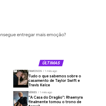
 consegue entregar mais emoção?
ÚLTIMAS
FAMOSOS
1 mês ago
Tudo o que sabemos sobre o
casamento de Taylor Swift e
Travis Kelce
SÉRIES
1 mês ago
“A Casa do Dragão”: Rhaenyra
finalmente tomou o trono de