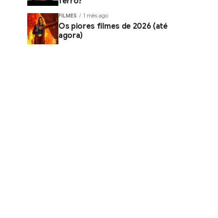
ferro?
FILMES
1 mês ago
Os piores filmes de 2026 (até
agora)