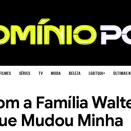
FILMES
SÉRIES
TV
MODA
BELEZA
LGBTQIA+
ÚLTIMAS N
om a Família Walt
Que Mudou Minha