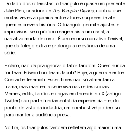
Do lado dos roteiristas, o triângulo é quase um presente.
Julie Plec, criadora de
The Vampire Diaries
, contou que
muitas vezes a química entre atores surpreende até
quem escreve a história. O triângulo permite ajustes e
improvisos: se o público reage mais a um casal, a
narrativa muda de rumo. É um recurso narrativo flexível,
que dá fôlego extra e prolonga a relevância de uma
série.
E claro, não dá pra ignorar o fator fandom. Quem nunca
foi Team Edward ou Team Jacob? Hoje, a guerra é entre
Conrad e Jeremiah. Esses times não só alimentam a
trama, mas mantêm a série viva nas redes sociais.
Memes, edits, fanfics e brigas em threads no X (antigo
Twitter) são parte fundamental da experiência – e, do
ponto de vista da indústria, um combustível poderoso
para manter a audiência presa.
No fim, os triângulos também refletem algo maior: uma