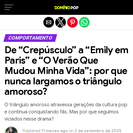
Sair da versão mobile
COMPORTAMENTO
De “Crepúsculo” a “Emily em
Paris” e “O Verão Que
Mudou Minha Vida”: por que
nunca largamos o triângulo
amoroso?
O triângulo amoroso atravessa gerações da cultura pop
e continua conquistando fãs. Mas por que seguimos
viciados nesse drama?
Published
11 meses ago
on
2 de setembro de 2025