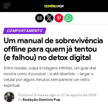
Sair da versão mobile
COMPORTAMENTO
Um manual de sobrevivência
offline para quem já tentou
(e falhou) no detox digital
Entre risadas, culpa e rolagens infinitas, um guia viral
mostra como é possível – e até divertido – largar o
celular por alguns minutos sem parecer um retiro
espiritual
Published
12 meses ago
on
27 de agosto de 2025
By
Redação Domínio Pop