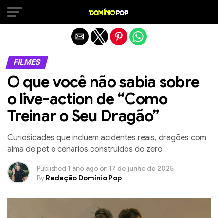
Sair da versão mobile
FILMES
O que você não sabia sobre
o live-action de “Como
Treinar o Seu Dragão”
Curiosidades que incluem acidentes reais, dragões com
alma de pet e cenários construídos do zero
Published
1 ano ago
on
17 de junho de 2025
By
Redação Domínio Pop