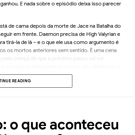
la ganhou. E nada sobre o episódio deixa isso parecer
está de cama depois da morte de Jace na Batalha do
seguir em frente. Daemon precisa de High Valyrian e
a tirá-la de lá – e o que ele usa como argumento é
todos os mortos anteriores sem sentido. É uma cena
 pela crença de que o próximo passo vai ser
que os passos anteriores foram em vão. Rhaenyra se
lternativa que suporte o peso do que já foi
INUE READING
e sem resistência, e essa também é uma escolha
rdo. As portas abriram. Os poucos cavaleiros leais
spachados por Daemon com a eficiência de alguém
: o que aconteceu
cida com fogo, foi vencida com negociação entre
anças e que passaram três temporadas destruindo