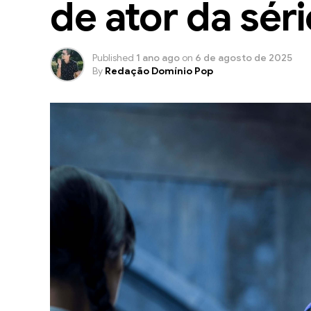
de ator da séri
Published
1 ano ago
on
6 de agosto de 2025
By
Redação Domínio Pop