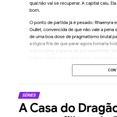
qual não vai se recuperar. A capital caiu. E
bom.
O ponto de partida já é pesado: Rhaenyra 
Gullet, convencida de que não vale a pena 
de uma boa dose de pragmatismo brutal par
a lógica fria de que parar agora tornaria 
sobre como a guerra se autossustenta: não
melhor, mas pela incapacidade de aceitar 
levanta porque não consegue pensar numa a
CONT
perdido.
A tomada de King’s Landing acontece quas
narrativa deliberada. Alicent cumpriu o aco
SÉRIES
aos Verdes que tentaram reagir foram de
A Casa do Dragão
trocando de assunto. A guerra não foi ven
duas mulheres que se conhecem desde cri