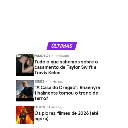
ÚLTIMAS
FAMOSOS
1 mês ago
Tudo o que sabemos sobre o
casamento de Taylor Swift e
Travis Kelce
SÉRIES
1 mês ago
“A Casa do Dragão”: Rhaenyra
finalmente tomou o trono de
ferro?
FILMES
1 mês ago
Os piores filmes de 2026 (até
agora)