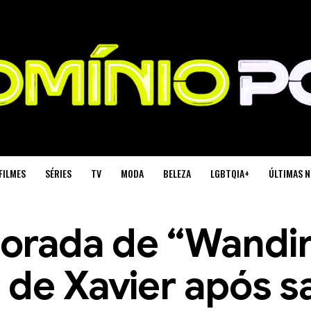
FILMES
SÉRIES
TV
MODA
BELEZA
LGBTQIA+
ÚLTIMAS N
orada de “Wandi
 de Xavier após s