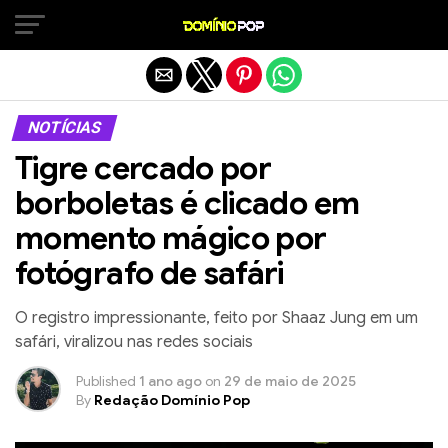
Sair da versão mobile
NOTÍCIAS
Tigre cercado por
borboletas é clicado em
momento mágico por
fotógrafo de safári
O registro impressionante, feito por Shaaz Jung em um
safári, viralizou nas redes sociais
Published
1 ano ago
on
29 de maio de 2025
By
Redação Domínio Pop