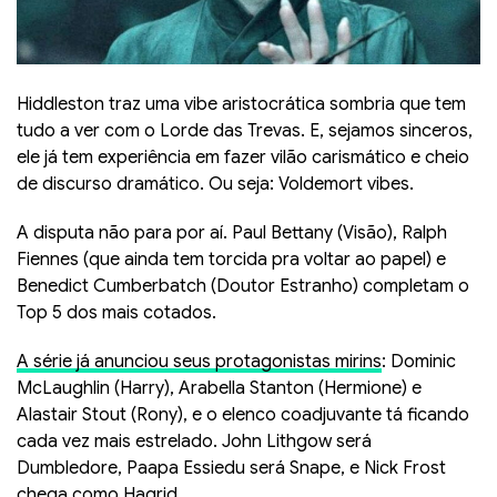
Hiddleston traz uma vibe aristocrática sombria que tem
tudo a ver com o Lorde das Trevas. E, sejamos sinceros,
ele já tem experiência em fazer vilão carismático e cheio
de discurso dramático. Ou seja: Voldemort vibes.
A disputa não para por aí. Paul Bettany (Visão), Ralph
Fiennes (que ainda tem torcida pra voltar ao papel) e
Benedict Cumberbatch (Doutor Estranho) completam o
Top 5 dos mais cotados.
A série já anunciou seus protagonistas mirins
: Dominic
McLaughlin (Harry), Arabella Stanton (Hermione) e
Alastair Stout (Rony), e o elenco coadjuvante tá ficando
cada vez mais estrelado. John Lithgow será
Dumbledore, Paapa Essiedu será Snape, e Nick Frost
chega como Hagrid.