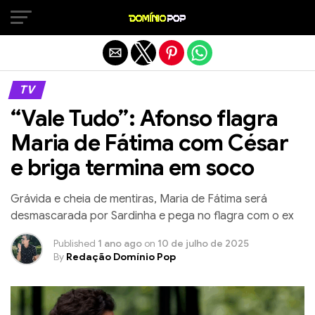
Sair da versão mobile
TV
“Vale Tudo”: Afonso flagra
Maria de Fátima com César
e briga termina em soco
Grávida e cheia de mentiras, Maria de Fátima será
desmascarada por Sardinha e pega no flagra com o ex
Published
1 ano ago
on
10 de julho de 2025
By
Redação Domínio Pop