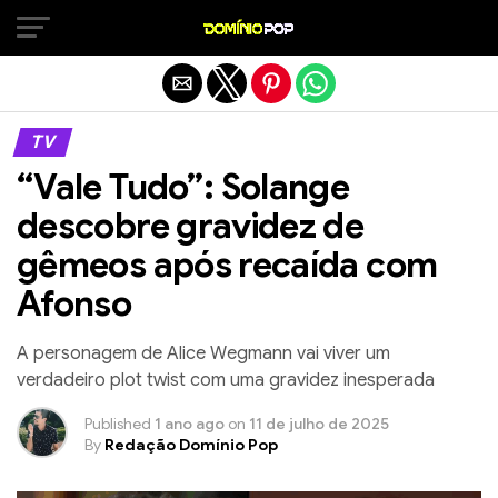
Sair da versão mobile
TV
“Vale Tudo”: Solange
descobre gravidez de
gêmeos após recaída com
Afonso
A personagem de Alice Wegmann vai viver um
verdadeiro plot twist com uma gravidez inesperada
Published
1 ano ago
on
11 de julho de 2025
By
Redação Domínio Pop