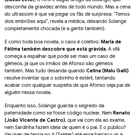
desconfia da gravidez antes de todo mundo. Mas a cena
do ultrassom é que vai pegar os fãs de surpresa: “Temos
dois embriões aqui”, revela a médica, deixando Solange
completamente chocada (e a gente também).
E como toda boa novela, o caos é coletivo:
Maria de
Fátima também descobre que está grávida
. A vilã
começa a espalhar que pode ser mais um caso de
gêmeos, já que os irmãos de Afonso são gêmeos
também. Mas tudo desanda quando
Celina (Malu Galli)
resolve inventar que o sobrinho é estéril, tentando
acabar com qualquer suspeita de que Afonso seja pai de
alguém nessa novela.
Enquanto isso, Solange guarda o segredo da
paternidade como se fosse código nuclear. Nem
Renato
(João Vicente de Castro)
, que vai com ela ao exame,
nem Sardinha fazem ideia de quem é o pai. E o público?
Vai viver de teoria no X (Twitter) até esse barraco vir à