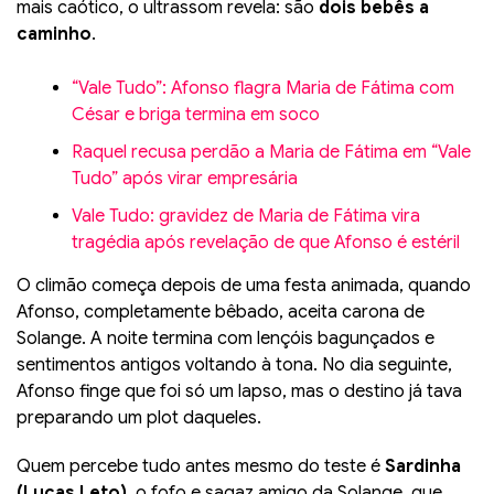
mais caótico, o ultrassom revela: são
dois bebês a
caminho
.
“Vale Tudo”: Afonso flagra Maria de Fátima com
César e briga termina em soco
Raquel recusa perdão a Maria de Fátima em “Vale
Tudo” após virar empresária
Vale Tudo: gravidez de Maria de Fátima vira
tragédia após revelação de que Afonso é estéril
O climão começa depois de uma festa animada, quando
Afonso, completamente bêbado, aceita carona de
Solange. A noite termina com lençóis bagunçados e
sentimentos antigos voltando à tona. No dia seguinte,
Afonso finge que foi só um lapso, mas o destino já tava
preparando um plot daqueles.
Quem percebe tudo antes mesmo do teste é
Sardinha
(Lucas Leto)
, o fofo e sagaz amigo da Solange, que