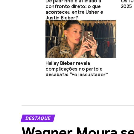
De padrinho e afilhado a
Os 10
confronto direto: o que
2025
aconteceu entre Usher e
Justin Bieber?
Hailey Bieber revela
complicações no parto e
desabafa: “Foi assustador”
DESTAQUE
Wagner Moura se 