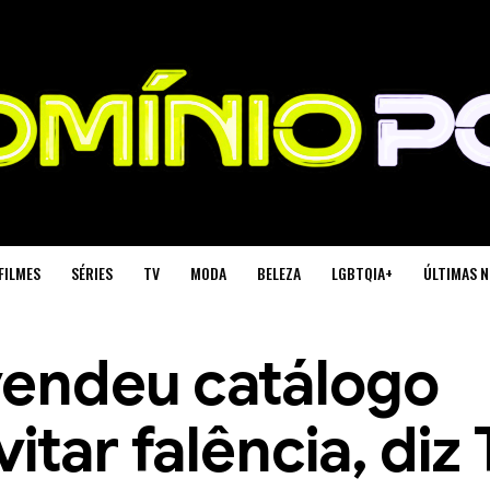
FILMES
SÉRIES
TV
MODA
BELEZA
LGBTQIA+
ÚLTIMAS N
vendeu catálogo
itar falência, diz