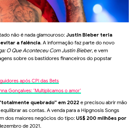
ltado não é nada glamouroso:
Justin Bieber teria
evitar a falência
. A informação faz parte do novo
ga: O Que Aconteceu Com Justin Bieber
, e vem
gens sobre os bastidores financeiros do popstar
eguidores após CPI das Bets
runna Gonçalves: ‘Multiplicamos o amor’
“totalmente quebrado” em 2022
e precisou abrir mão
 equilibrar as contas. A venda para a Hipgnosis Songs
um dos maiores negócios do tipo:
US$ 200 milhões por
dezembro de 2021.