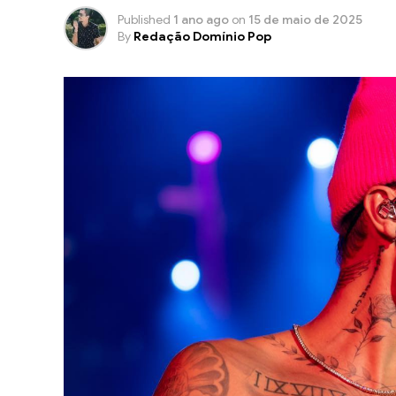
Published
1 ano ago
on
15 de maio de 2025
By
Redação Domínio Pop