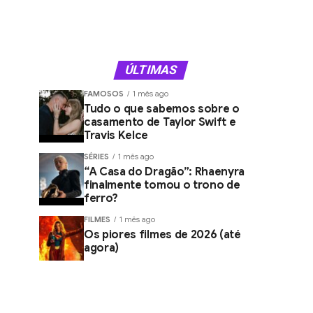
ÚLTIMAS
FAMOSOS
1 mês ago
Tudo o que sabemos sobre o
casamento de Taylor Swift e
Travis Kelce
SÉRIES
1 mês ago
“A Casa do Dragão”: Rhaenyra
finalmente tomou o trono de
ferro?
FILMES
1 mês ago
Os piores filmes de 2026 (até
agora)