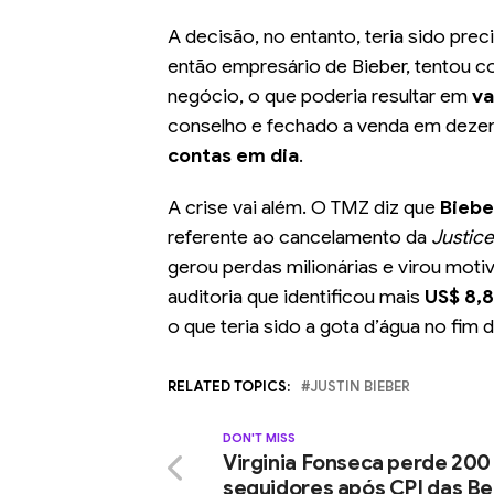
A decisão, no entanto, teria sido pre
então empresário de Bieber, tentou co
negócio, o que poderia resultar em
va
conselho e fechado a venda em dez
contas em dia
.
A crise vai além. O TMZ diz que
Biebe
referente ao cancelamento da
Justic
gerou perdas milionárias e virou moti
auditoria que identificou mais
US$ 8,
o que teria sido a gota d’água no fim d
RELATED TOPICS:
JUSTIN BIEBER
DON'T MISS
Virginia Fonseca perde 200
seguidores após CPI das Be