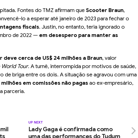
cipitada. Fontes do TMZ afirmam que
Scooter Braun
,
nvencê-lo a esperar até janeiro de 2023 para fechar o
ntagens fiscais
. Justin, no entanto, teria ignorado o
embro de 2022 —
em desespero para manter as
r deve cerca de US$ 24 milhões a Braun
, valor
e World Tour
. A turnê, interrompida por motivos de saúde,
vo de briga entre os dois. A situação se agravou com uma
8 milhões em comissões não pagas
ao ex-empresário,
a parceria.
UP NEXT
 mil
Lady Gaga é confirmada como
ts
uma das performances do Tudum