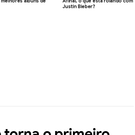
 melhores álbuns de
Afinal, o que está rolando com
Justin Bieber?
torna o primeiro